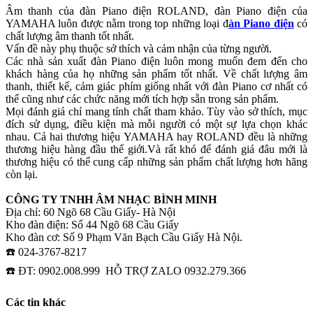
Âm thanh của đàn Piano điện ROLAND, đàn Piano điện của
YAMAHA luôn được nằm trong top những loại đ
àn Piano điện
có
chất lượng âm thanh tốt nhất.
Vấn đề này phụ thuộc sở thích và cảm nhận của từng người.
Các nhà sản xuất đàn Piano điện luôn mong muốn đem đến cho
khách hàng của họ những sản phẩm tốt nhất. Về chất lượng âm
thanh, thiết kế, cảm giác phím giống nhất với đàn Piano cơ nhất có
thể cũng như các chức năng mới tích hợp sẵn trong sản phẩm.
Mọi đánh giá chỉ mang tính chất tham khảo. Tùy vào sở thích, mục
đích sử dụng, điều kiện mà mỗi người có một sự lựa chọn khác
nhau. Cả hai thương hiệu YAMAHA hay ROLAND đều là những
thương hiệu hàng đầu thế giới.Và rất khó để đánh giá đâu mới là
thương hiệu có thể cung cấp những sản phẩm chất lượng hơn hãng
còn lại.
CÔNG TY TNHH ÂM NHẠC BÌNH MINH
Địa chỉ: 60 Ngõ 68 Cầu Giấy- Hà Nội
Kho đàn điện: Số 44 Ngõ 68 Cầu Giấy
Kho đàn cơ: Số 9 Phạm Văn Bạch Cầu Giấy Hà Nội.
☎️ 024-3767-8217
☎️ ĐT: 0902.008.999 HỖ TRỢ ZALO 0932.279.366
Các tin khác