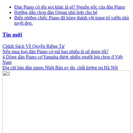
Đàn Piano có tên gọi khác là gì? Nguồn gốc của đàn Piano
Hướng dẫn chọn đàn Organ phù hợp cho bé
Biến những chiếc Piano đã hỏng thành vật trang trí vườn nhà
tuyệt đẹp.
Tin mới
Chính Sách Về Quyền Riêng Tư
Nên mua loại đàn Piano cơ giá bao nhiêu là sử dụng tốt?
4 Dòng đàn Piano cơ Yamaha được nhiều người lựa chọn ở Việt
Nam
Địa chỉ bán đàn piano Nhật Bản uy tín, chất lượng tại Hà Nội