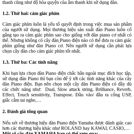
thanh cũng như độ hòa quyện của âm thanh khi sử dụng đàn.
1.2. Thứ hai: cảm giác phím
Cảm giác phím luôn là yếu tố quyết định trong việc mua sản phẩm
của người sử dụng. Mọi thương hiệu sản xuất đàn Piano luôn cố
gắng tạo ra cảm giác phím sao cho giống với đàn piano cơ nhất có
thể. Nhưng không có cây đàn
Piano điện nào có thể đưa ra cảm giác
phím giống như đàn Piano cơ. Nên người sử dụng cần phải lựa
chọn cây đàn cho cảm giác phím tốt nhất.
1.3. Thứ ba: Các tính năng
Khi bạn lựa chọn đàn Piano điện chắc hẳn ngoài mục đích học tập,
sử dụng đàn Piano thì bạn còn để ý tới các tính năng khác của cây
đàn Piano điện. Bạn nên chọn một cây đàn Piano điện có đầy đủ
các chức năng như: Dual, Slow attack string, Brilliance, Reverb,
Effect, Touch sensitivity, Transpose. Đầu vào/ đầu ra cổng USP,
giắc cắm tai nghe,…
2. Đánh giá tổng quan
Nếu xét về thương hiệu đàn Piano điện Yamaha được đánh giác cao
hơn các thương hiệu khác như ROLAND hay KAWAI, CASIO,…
Một số cây đàn YAMAHA bạn có thể xem qua: