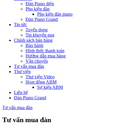
Đàn Piano điện
Phụ kiện đàn
Phụ kiện đàn piano
Đàn Piano Grand
Tin tức
Tuyển dụng
Tin khuyến mại
Chính sách bán hàng
Bảo hành
Hình thức thanh toán
Hướng dẫn mua hàng
Vận chuyển
Tư vấn mua đàn
Thư viện
Thư viện Video
Hoạt động ABM
Sự kiện ABM
Liên hệ
Đàn Piano Grand
Tư vấn mua đàn
Tư vấn mua đàn