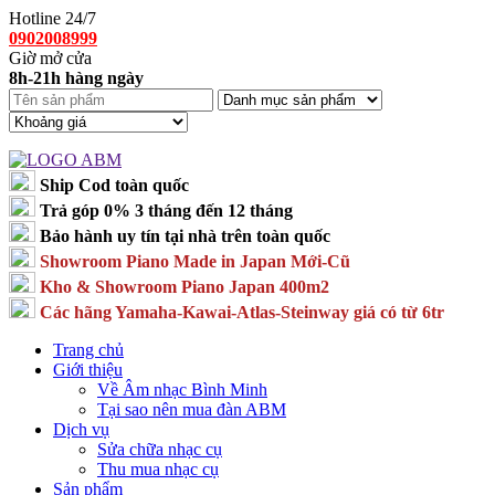
Hotline 24/7
0902008999
Giờ mở cửa
8h-21h hàng ngày
Ship Cod toàn quốc
Trả góp 0% 3 tháng đến 12 tháng
Bảo hành uy tín tại nhà trên toàn quốc
Showroom Piano Made in Japan Mới-Cũ
Kho & Showroom Piano Japan 400m2
Các hãng Yamaha-Kawai-Atlas-Steinway giá có từ 6tr
Trang chủ
Giới thiệu
Về Âm nhạc Bình Minh
Tại sao nên mua đàn ABM
Dịch vụ
Sửa chữa nhạc cụ
Thu mua nhạc cụ
Sản phẩm