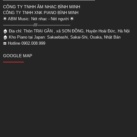
CÔNG TY TNHH ÂM NHẠC BÌNH MINH
CÔNG TY TNHH XNK PIANO BÌNH MINH
🌟 ABM Music: Nét nhạc - Nét người 🌟
-------------------------///--
-------------------------
🏠 Địa chỉ: Thôn TRẠI GẦN , xã SƠN ĐỒNG, Huyện Hoài Đức, Hà Nội
🏠 Kho Piano tại Japan: Sakaebashi, Sakai-Shi, Osaka, Nhật Bản
☎️ Hotline 0902.008.999
GOOGLE MAP