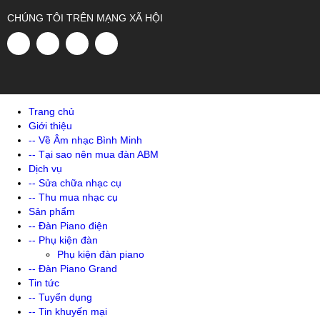
CHÚNG TÔI TRÊN MẠNG XÃ HỘI
Trang chủ
Giới thiệu
-- Về Âm nhạc Bình Minh
-- Tại sao nên mua đàn ABM
Dịch vụ
-- Sửa chữa nhạc cụ
-- Thu mua nhạc cụ
Sản phẩm
-- Đàn Piano điện
-- Phụ kiện đàn
Phụ kiện đàn piano
-- Đàn Piano Grand
Tin tức
-- Tuyển dụng
-- Tin khuyến mại