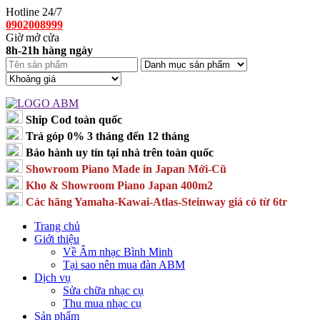
Hotline 24/7
0902008999
Giờ mở cửa
8h-21h hàng ngày
Ship Cod toàn quốc
Trả góp 0% 3 tháng đến 12 tháng
Bảo hành uy tín tại nhà trên toàn quốc
Showroom Piano Made in Japan Mới-Cũ
Kho & Showroom Piano Japan 400m2
Các hãng Yamaha-Kawai-Atlas-Steinway giá có từ 6tr
Trang chủ
Giới thiệu
Về Âm nhạc Bình Minh
Tại sao nên mua đàn ABM
Dịch vụ
Sửa chữa nhạc cụ
Thu mua nhạc cụ
Sản phẩm