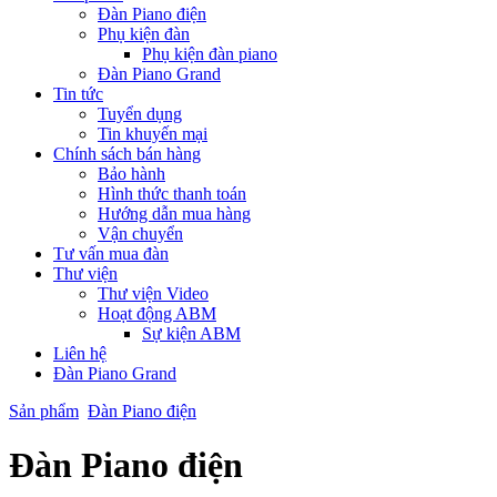
Đàn Piano điện
Phụ kiện đàn
Phụ kiện đàn piano
Đàn Piano Grand
Tin tức
Tuyển dụng
Tin khuyến mại
Chính sách bán hàng
Bảo hành
Hình thức thanh toán
Hướng dẫn mua hàng
Vận chuyển
Tư vấn mua đàn
Thư viện
Thư viện Video
Hoạt động ABM
Sự kiện ABM
Liên hệ
Đàn Piano Grand
Sản phẩm
Đàn Piano điện
Đàn Piano điện