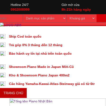
Hotline 24/7
Giờ mở cửa
0902008999
8h-21h hàng ngày
Ship Cod toàn quốc
Trả góp 0% 3 tháng đến 12 tháng
Bảo hành uy tín tại nhà trên toàn quốc
Showroom Piano Made in Japan Mới-Cũ
Kho & Showroom Piano Japan 400m2
Các hãng Yamaha-Kawai-Atlas-Steinway giá có từ 6tr
TRANG CHỦ
GIỚI THIỆU
DỊCH VỤ
SẢN PHẨM
TIN TỨC
CHÍNH SÁCH BÁN HÀNG
TƯ VẤN MUA ĐÀN