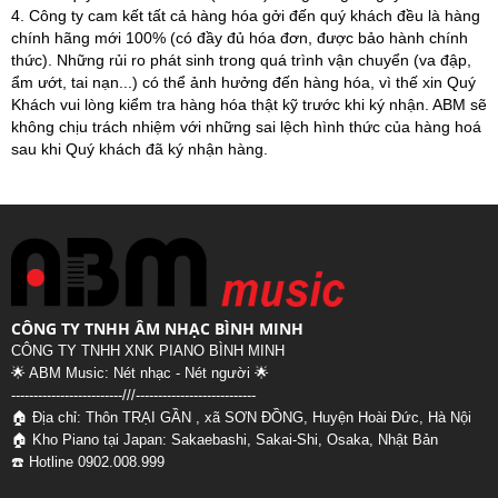
4. Công ty cam kết tất cả hàng hóa gởi đến quý khách đều là hàng
chính hãng mới 100% (có đầy đủ hóa đơn, được bảo hành chính
thức). Những rủi ro phát sinh trong quá trình vận chuyển (va đập,
ẩm ướt, tai nạn...) có thể ảnh hưởng đến hàng hóa, vì thế xin Quý
Khách vui lòng kiểm tra hàng hóa thật kỹ trước khi ký nhận. ABM sẽ
không chịu trách nhiệm với những sai lệch hình thức của hàng hoá
sau khi Quý khách đã ký nhận hàng.
CÔNG TY TNHH ÂM NHẠC BÌNH MINH
CÔNG TY TNHH XNK PIANO BÌNH MINH
🌟 ABM Music: Nét nhạc - Nét người 🌟
-------------------------///--
-------------------------
🏠 Địa chỉ: Thôn TRẠI GẦN , xã SƠN ĐỒNG, Huyện Hoài Đức, Hà Nội
🏠 Kho Piano tại Japan: Sakaebashi, Sakai-Shi, Osaka, Nhật Bản
☎️ Hotline 0902.008.999