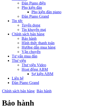
Đàn Piano điện
Phụ kiện đàn
Phụ kiện đàn piano
Đàn Piano Grand
Tin tức
Tuyển dụng
Tin khuyến mại
Chính sách bán hàng
Bảo hành
Hình thức thanh toán
Hướng dẫn mua hàng
Vận chuyển
Tư vấn mua đàn
Thư viện
Thư viện Video
Hoạt động ABM
Sự kiện ABM
Liên hệ
Đàn Piano Grand
Chính sách bán hàng
Bảo hành
Bảo hành