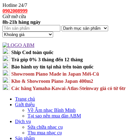
Hotline 24/7
0902008999
Giờ mở cửa
8h-21h hàng ngày
Ship Cod toàn quốc
Trả góp 0% 3 tháng đến 12 tháng
Bảo hành uy tín tại nhà trên toàn quốc
Showroom Piano Made in Japan Mới-Cũ
Kho & Showroom Piano Japan 400m2
Các hãng Yamaha-Kawai-Atlas-Steinway giá có từ 6tr
Trang chủ
Giới thiệu
Về Âm nhạc Bình Minh
Tại sao nên mua đàn ABM
Dịch vụ
Sửa chữa nhạc cụ
Thu mua nhạc cụ
Sản phẩm