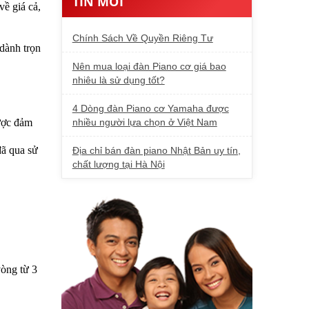
TIN MỚI
về giá cả,
Chính Sách Về Quyền Riêng Tư
 dành trọn
Nên mua loại đàn Piano cơ giá bao
nhiêu là sử dụng tốt?
4 Dòng đàn Piano cơ Yamaha được
ược đảm
nhiều người lựa chọn ở Việt Nam
đã qua sử
Địa chỉ bán đàn piano Nhật Bản uy tín,
chất lượng tại Hà Nội
òng từ 3