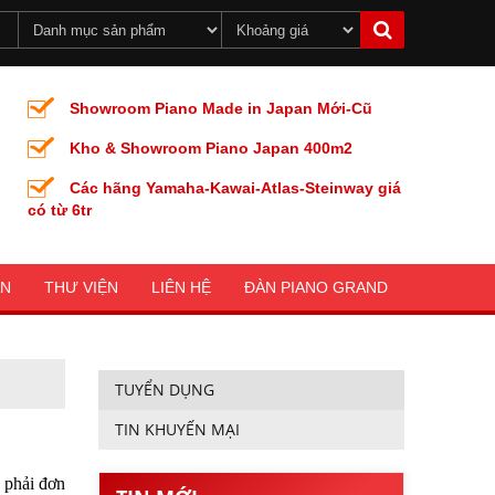
Showroom Piano Made in Japan Mới-Cũ
Kho & Showroom Piano Japan 400m2
Các hãng Yamaha-Kawai-Atlas-Steinway giá
có từ 6tr
ÀN
THƯ VIỆN
LIÊN HỆ
ĐÀN PIANO GRAND
TUYỂN DỤNG
TIN KHUYẾN MẠI
 phải đơn