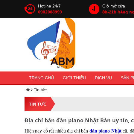
Hotline 24/7
Giờ mở cửa
0902008999
8h-21h hàng n
TRANG CHỦ
GIỚI THIỆU
DỊCH VỤ
SẢN 
Tin tức
TIN TỨC
Địa chỉ bán đàn piano Nhật Bản uy tín, 
Hiện nay có rất nhiều địa chỉ bán
đàn piano Nhật
cũ, đã