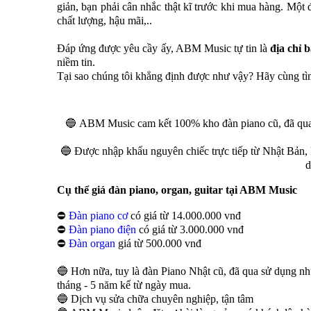
giản, bạn phải cân nhắc thật kĩ trước khi mua hàng. Một đ
chất lượng, hậu mãi,..
Đáp ứng được yêu cầy ấy, ABM Music tự tin là
địa chỉ 
niềm tin.
Tại sao chúng tôi khẳng định được như vậy? Hãy cùng tì
🔵 ABM Music cam kết 100% kho đàn piano cũ, đã qua
🔵 Được nhập khẩu nguyên chiếc trực tiếp từ Nhật Bản,
d
Cụ thể giá đàn piano, organ, guitar tại ABM Music
⛔️
Đàn piano cơ
có giá từ 14.000.000 vnđ
⛔️
Đàn piano điện
có giá từ 3.000.000 vnđ
⛔️
Đàn organ
giá từ 500.000 vnđ
🔵 Hơn nữa, tuy là đàn Piano Nhật cũ, đã qua sử dụng 
tháng - 5 năm kể từ ngày mua.
🔵 Dịch vụ sửa chữa chuyên nghiệp, tận tâm