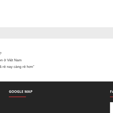
?
ọn ở Việt Nam
ã rẻ nay càng rẻ hơn”
GOOGLE MAP
F