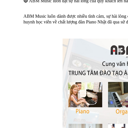
🔵 ABM Music luôn đặt sự hài lòng của quý khách lên h
ABM Music luôn dành được nhiều tình cảm, sự hài lòng c
huynh học viên về chất lượng đàn Piano Nhật đã qua sử