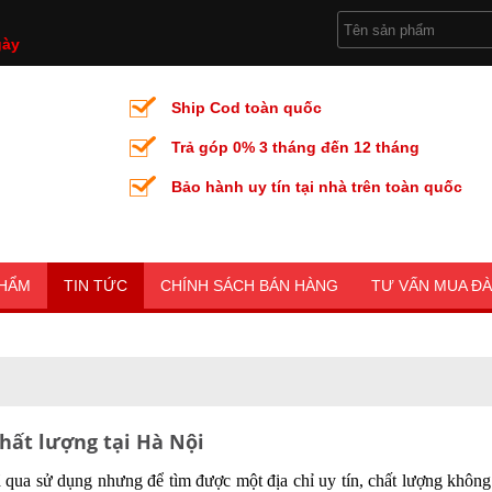
gày
Ship Cod toàn quốc
Trả góp 0% 3 tháng đến 12 tháng
Bảo hành uy tín tại nhà trên toàn quốc
PHẨM
TIN TỨC
CHÍNH SÁCH BÁN HÀNG
TƯ VẤN MUA Đ
chất lượng tại Hà Nội
 qua sử dụng nhưng để tìm được một địa chỉ uy tín, chất lượng không