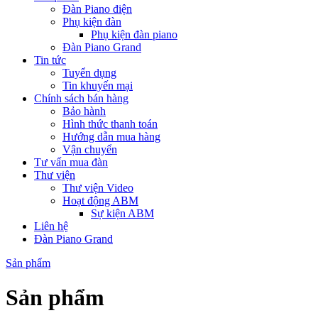
Đàn Piano điện
Phụ kiện đàn
Phụ kiện đàn piano
Đàn Piano Grand
Tin tức
Tuyển dụng
Tin khuyến mại
Chính sách bán hàng
Bảo hành
Hình thức thanh toán
Hướng dẫn mua hàng
Vận chuyển
Tư vấn mua đàn
Thư viện
Thư viện Video
Hoạt động ABM
Sự kiện ABM
Liên hệ
Đàn Piano Grand
Sản phẩm
Sản phẩm