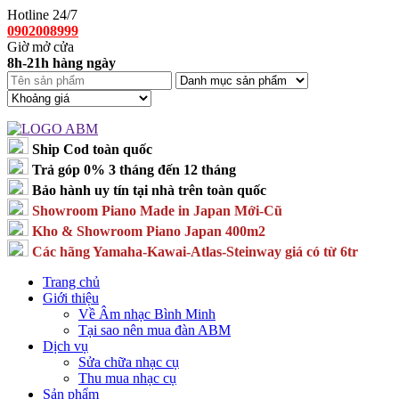
Hotline 24/7
0902008999
Giờ mở cửa
8h-21h hàng ngày
Ship Cod toàn quốc
Trả góp 0% 3 tháng đến 12 tháng
Bảo hành uy tín tại nhà trên toàn quốc
Showroom Piano Made in Japan Mới-Cũ
Kho & Showroom Piano Japan 400m2
Các hãng Yamaha-Kawai-Atlas-Steinway giá có từ 6tr
Trang chủ
Giới thiệu
Về Âm nhạc Bình Minh
Tại sao nên mua đàn ABM
Dịch vụ
Sửa chữa nhạc cụ
Thu mua nhạc cụ
Sản phẩm