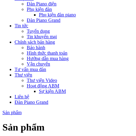
Đàn Piano điện
Phụ kiện đàn
Phụ kiện đàn piano
Đàn Piano Grand
Tin tức
Tuyển dụng
Tin khuyến mại
Chính sách bán hàng
Bảo hành
Hình thức thanh toán
Hướng dẫn mua hàng
Vận chuyển
Tư vấn mua đàn
Thư viện
Thư viện Video
Hoạt động ABM
Sự kiện ABM
Liên hệ
Đàn Piano Grand
Sản phẩm
Sản phẩm