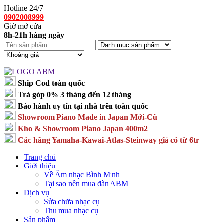
Hotline 24/7
0902008999
Giờ mở cửa
8h-21h hàng ngày
Ship Cod toàn quốc
Trả góp 0% 3 tháng đến 12 tháng
Bảo hành uy tín tại nhà trên toàn quốc
Showroom Piano Made in Japan Mới-Cũ
Kho & Showroom Piano Japan 400m2
Các hãng Yamaha-Kawai-Atlas-Steinway giá có từ 6tr
Trang chủ
Giới thiệu
Về Âm nhạc Bình Minh
Tại sao nên mua đàn ABM
Dịch vụ
Sửa chữa nhạc cụ
Thu mua nhạc cụ
Sản phẩm