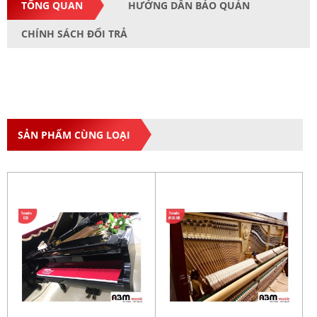
TỔNG QUAN
HƯỚNG DẪN BẢO QUẢN
CHÍNH SÁCH ĐỔI TRẢ
SẢN PHẨM CÙNG LOẠI