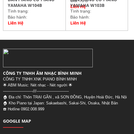
Giá: 76 đ
YAMAHA W104B
YAMAHA W103B
Liên Hệ
Tình trạng:
Tình trạng:
Bảo hành:
Bảo hành:
Liên Hệ
Liên Hệ
CÔNG TY TNHH ÂM NHẠC BÌNH MINH
CÔNG TY TNHH XNK PIANO BÌNH MINH
🌟 ABM Music: Nét nhạc - Nét người 🌟
-------------------------///--
-------------------------
🏠 Địa chỉ: Thôn TRẠI GẦN , xã SƠN ĐỒNG, Huyện Hoài Đức, Hà Nội
🏠 Kho Piano tại Japan: Sakaebashi, Sakai-Shi, Osaka, Nhật Bản
☎️ Hotline 0902.008.999
GOOGLE MAP