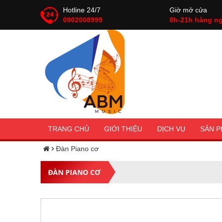
Hotline 24/7
Giờ mở cửa
0902008999
8h-21h hàng n
TRANG CHỦ
GIỚI THIỆU
DỊCH VỤ
SẢN 
Đàn Piano cơ
ĐÀN PIANO CƠ