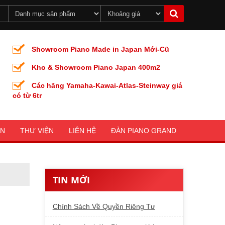
Showroom Piano Made in Japan Mới-Cũ
Kho & Showroom Piano Japan 400m2
Các hãng Yamaha-Kawai-Atlas-Steinway giá
có từ 6tr
ÀN
THƯ VIỆN
LIÊN HỆ
ĐÀN PIANO GRAND
TIN MỚI
Chính Sách Về Quyền Riêng Tư