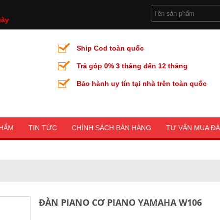
gày
Ship Cod toàn quốc
Trả góp 0% 3 tháng đến 12 tháng
Bảo hành uy tín tại nhà trên toàn quốc
PHẨM
TIN TỨC
CHÍNH SÁCH BÁN HÀNG
TƯ VẤN MUA Đ
ĐÀN PIANO CƠ PIANO YAMAHA W106