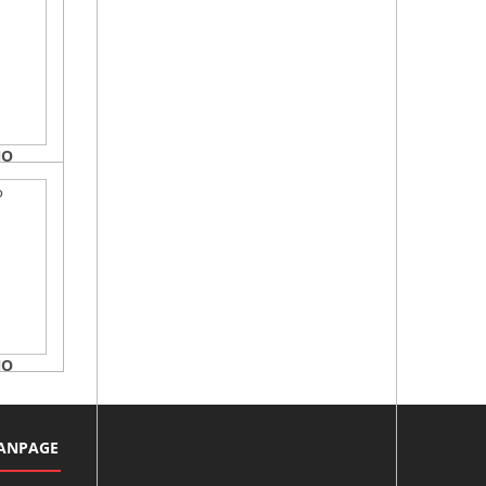
NO
NO
ANPAGE