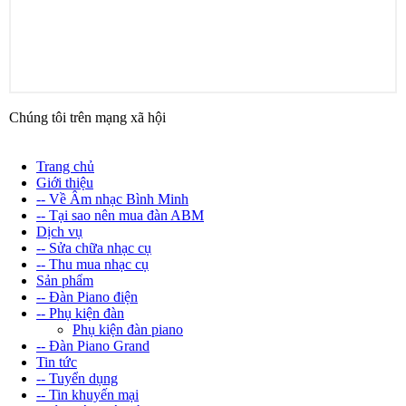
Chúng tôi trên mạng xã hội
Trang chủ
Giới thiệu
-- Về Âm nhạc Bình Minh
-- Tại sao nên mua đàn ABM
Dịch vụ
-- Sửa chữa nhạc cụ
-- Thu mua nhạc cụ
Sản phẩm
-- Đàn Piano điện
-- Phụ kiện đàn
Phụ kiện đàn piano
-- Đàn Piano Grand
Tin tức
-- Tuyển dụng
-- Tin khuyến mại