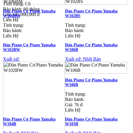
Tình trạng:
Cũ
Bảo hành: 60 tháng
Đàn Piano Cơ Piano Yamaha
Đàn Piano Cơ Piano Yamaha
Giá: 145,000,000 đ
W106BM
W102BS
Liên Hệ
Tình trạng:
Tình trạng:
Bảo hành:
Bảo hành:
Liên Hệ
Liên Hệ
Đàn Piano Cơ Piano Yamaha
Đàn Piano Cơ Piano Yamaha
W102BW
W106B
Xuất xứ:
Xuất xứ: Nhật Bản
Đàn Piano Cơ Piano Yamaha
W106B
Tình trạng:
Bảo hành:
Giá: 76 đ
Liên Hệ
Đàn Piano Cơ Piano Yamaha
Đàn Piano Cơ Piano Yamaha
W104B
W103B