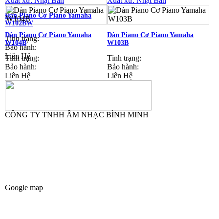
Xuất xứ: Nhật Bản
Xuất xứ: Nhật Bản
Đàn Piano Cơ Piano Yamaha
W102BW
Đàn Piano Cơ Piano Yamaha
Đàn Piano Cơ Piano Yamaha
Tình trạng:
W104B
W103B
Bảo hành:
Liên Hệ
Tình trạng:
Tình trạng:
Bảo hành:
Bảo hành:
Liên Hệ
Liên Hệ
CÔNG TY TNHH ÂM NHẠC BÌNH MINH
CÔNG TY TNHH XNK PIANO BÌNH MINH
🌟 ABM Music: Nét nhạc - Nét người 🌟
-------------------------///--
-------------------------
🏠 Địa chỉ: Thôn TRẠI GẦN , xã SƠN ĐỒNG, Huyện Hoài Đức, Hà Nội
🏠 Kho Piano tại Japan: Sakaebashi, Sakai-Shi, Osaka, Nhật Bản
☎️ Hotline 0902.008.999
Google map