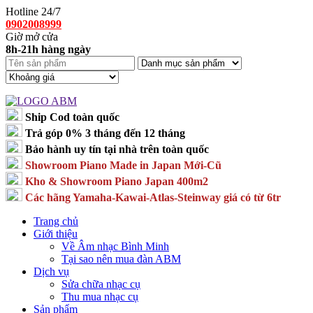
Hotline 24/7
0902008999
Giờ mở cửa
8h-21h hàng ngày
Ship Cod toàn quốc
Trả góp 0% 3 tháng đến 12 tháng
Bảo hành uy tín tại nhà trên toàn quốc
Showroom Piano Made in Japan Mới-Cũ
Kho & Showroom Piano Japan 400m2
Các hãng Yamaha-Kawai-Atlas-Steinway giá có từ 6tr
Trang chủ
Giới thiệu
Về Âm nhạc Bình Minh
Tại sao nên mua đàn ABM
Dịch vụ
Sửa chữa nhạc cụ
Thu mua nhạc cụ
Sản phẩm