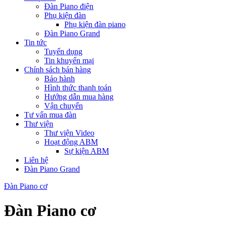
Đàn Piano điện
Phụ kiện đàn
Phụ kiện đàn piano
Đàn Piano Grand
Tin tức
Tuyển dụng
Tin khuyến mại
Chính sách bán hàng
Bảo hành
Hình thức thanh toán
Hướng dẫn mua hàng
Vận chuyển
Tư vấn mua đàn
Thư viện
Thư viện Video
Hoạt động ABM
Sự kiện ABM
Liên hệ
Đàn Piano Grand
Đàn Piano cơ
Đàn Piano cơ