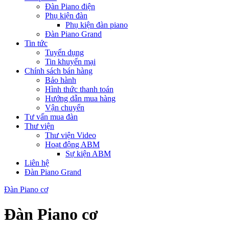
Đàn Piano điện
Phụ kiện đàn
Phụ kiện đàn piano
Đàn Piano Grand
Tin tức
Tuyển dụng
Tin khuyến mại
Chính sách bán hàng
Bảo hành
Hình thức thanh toán
Hướng dẫn mua hàng
Vận chuyển
Tư vấn mua đàn
Thư viện
Thư viện Video
Hoạt động ABM
Sự kiện ABM
Liên hệ
Đàn Piano Grand
Đàn Piano cơ
Đàn Piano cơ