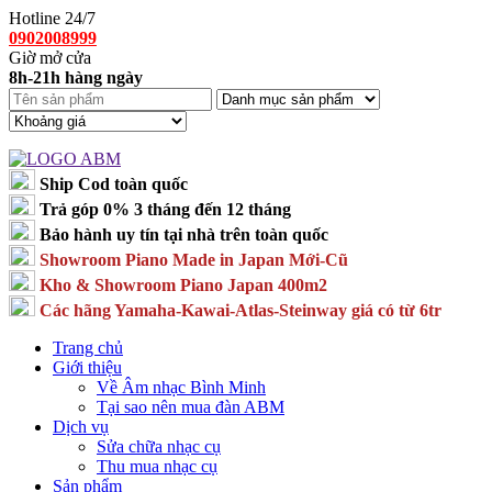
Hotline 24/7
0902008999
Giờ mở cửa
8h-21h hàng ngày
Ship Cod toàn quốc
Trả góp 0% 3 tháng đến 12 tháng
Bảo hành uy tín tại nhà trên toàn quốc
Showroom Piano Made in Japan Mới-Cũ
Kho & Showroom Piano Japan 400m2
Các hãng Yamaha-Kawai-Atlas-Steinway giá có từ 6tr
Trang chủ
Giới thiệu
Về Âm nhạc Bình Minh
Tại sao nên mua đàn ABM
Dịch vụ
Sửa chữa nhạc cụ
Thu mua nhạc cụ
Sản phẩm