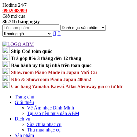
Hotline 24/7
0902008999
Giờ mở cửa
8h-21h hàng ngày
Ship Cod toàn quốc
Trả góp 0% 3 tháng đến 12 tháng
Bảo hành uy tín tại nhà trên toàn quốc
Showroom Piano Made in Japan Mới-Cũ
Kho & Showroom Piano Japan 400m2
Các hãng Yamaha-Kawai-Atlas-Steinway giá có từ 6tr
Trang chủ
Giới thiệu
Về Âm nhạc Bình Minh
Tại sao nên mua đàn ABM
Dịch vụ
Sửa chữa nhạc cụ
Thu mua nhạc cụ
Sản phẩm