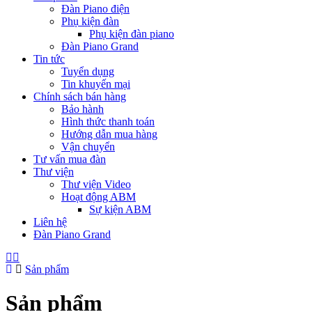
Đàn Piano điện
Phụ kiện đàn
Phụ kiện đàn piano
Đàn Piano Grand
Tin tức
Tuyển dụng
Tin khuyến mại
Chính sách bán hàng
Bảo hành
Hình thức thanh toán
Hướng dẫn mua hàng
Vận chuyển
Tư vấn mua đàn
Thư viện
Thư viện Video
Hoạt động ABM
Sự kiện ABM
Liên hệ
Đàn Piano Grand
Sản phẩm
Sản phẩm