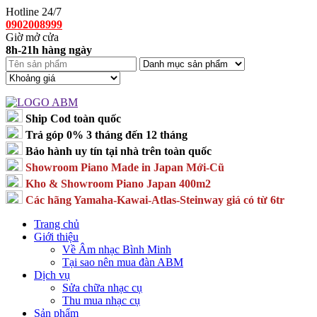
Hotline 24/7
0902008999
Giờ mở cửa
8h-21h hàng ngày
Ship Cod toàn quốc
Trả góp 0% 3 tháng đến 12 tháng
Bảo hành uy tín tại nhà trên toàn quốc
Showroom Piano Made in Japan Mới-Cũ
Kho & Showroom Piano Japan 400m2
Các hãng Yamaha-Kawai-Atlas-Steinway giá có từ 6tr
Trang chủ
Giới thiệu
Về Âm nhạc Bình Minh
Tại sao nên mua đàn ABM
Dịch vụ
Sửa chữa nhạc cụ
Thu mua nhạc cụ
Sản phẩm