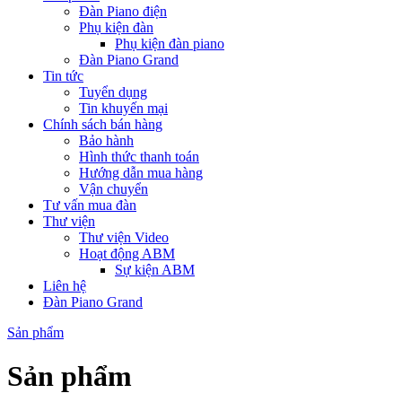
Đàn Piano điện
Phụ kiện đàn
Phụ kiện đàn piano
Đàn Piano Grand
Tin tức
Tuyển dụng
Tin khuyến mại
Chính sách bán hàng
Bảo hành
Hình thức thanh toán
Hướng dẫn mua hàng
Vận chuyển
Tư vấn mua đàn
Thư viện
Thư viện Video
Hoạt động ABM
Sự kiện ABM
Liên hệ
Đàn Piano Grand
Sản phẩm
Sản phẩm