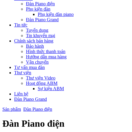
Đàn Piano điện
Phụ kiện đàn
Phụ kiện đàn piano
Đàn Piano Grand
Tin tức
Tuyển dụng
Tin khuyến mại
Chính sách bán hàng
Bảo hành
Hình thức thanh toán
Hướng dẫn mua hàng
Vận chuyển
Tư vấn mua đàn
Thư viện
Thư viện Video
Hoạt động ABM
Sự kiện ABM
Liên hệ
Đàn Piano Grand
Sản phẩm
Đàn Piano điện
Đàn Piano điện