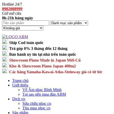
Hotline 24/7
0902008999
Giờ mở cửa
8h-21h hàng ngày
Ship Cod toàn quốc
Trả góp 0% 3 tháng đến 12 tháng
Bảo hành uy tín tại nhà trên toàn quốc
Showroom Piano Made in Japan Mới-Cũ
Kho & Showroom Piano Japan 400m2
Các hãng Yamaha-Kawai-Atlas-Steinway giá có từ 6tr
Trang chủ
Giới thiệu
Về Âm nhạc Bình Minh
Tại sao nên mua đàn ABM
Dịch vụ
Sửa chữa nhạc cụ
Thu mua nhạc cụ
Sản phẩm