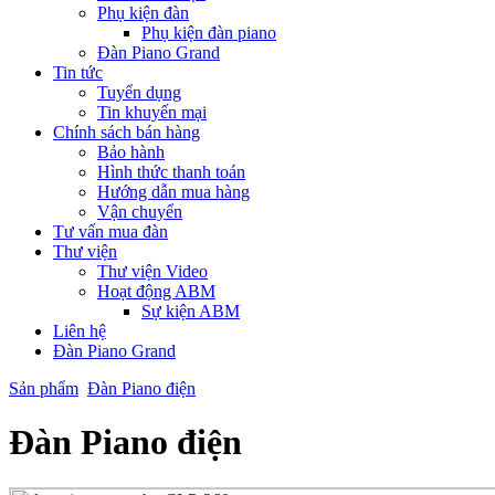
Phụ kiện đàn
Phụ kiện đàn piano
Đàn Piano Grand
Tin tức
Tuyển dụng
Tin khuyến mại
Chính sách bán hàng
Bảo hành
Hình thức thanh toán
Hướng dẫn mua hàng
Vận chuyển
Tư vấn mua đàn
Thư viện
Thư viện Video
Hoạt động ABM
Sự kiện ABM
Liên hệ
Đàn Piano Grand
Sản phẩm
Đàn Piano điện
Đàn Piano điện