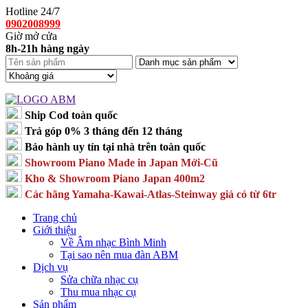
Hotline 24/7
0902008999
Giờ mở cửa
8h-21h hàng ngày
Ship Cod toàn quốc
Trả góp 0% 3 tháng đến 12 tháng
Bảo hành uy tín tại nhà trên toàn quốc
Showroom Piano Made in Japan Mới-Cũ
Kho & Showroom Piano Japan 400m2
Các hãng Yamaha-Kawai-Atlas-Steinway giá có từ 6tr
Trang chủ
Giới thiệu
Về Âm nhạc Bình Minh
Tại sao nên mua đàn ABM
Dịch vụ
Sửa chữa nhạc cụ
Thu mua nhạc cụ
Sản phẩm