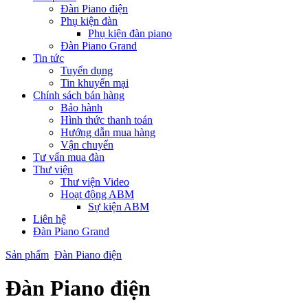
Đàn Piano điện
Phụ kiện đàn
Phụ kiện đàn piano
Đàn Piano Grand
Tin tức
Tuyển dụng
Tin khuyến mại
Chính sách bán hàng
Bảo hành
Hình thức thanh toán
Hướng dẫn mua hàng
Vận chuyển
Tư vấn mua đàn
Thư viện
Thư viện Video
Hoạt động ABM
Sự kiện ABM
Liên hệ
Đàn Piano Grand
Sản phẩm
Đàn Piano điện
Đàn Piano điện