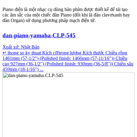
Piano điện là một nhạc cụ dùng bàn phím được thiết kế để tái tạo
các âm sắc của một chiếc đàn Piano (đôi khi là đàn clavơxanh hay
đàn Organ) sử dụng phương pháp mạch điện tử.
dan-piano-yamaha-CLP-545
Xuất xứ: Nhật Bản
↵ thong so ky thuat Kích cỡ/trọng lượng Kích thước Chiều rộng
1461mm (57-1/2") (Polished finish: 1466mm (57-11/16")) Chiều
cao 927mm (36-1/2") (Polished finish: 930mm (36-5/8")) Chiều sâu
459mm (18-1/16") ...