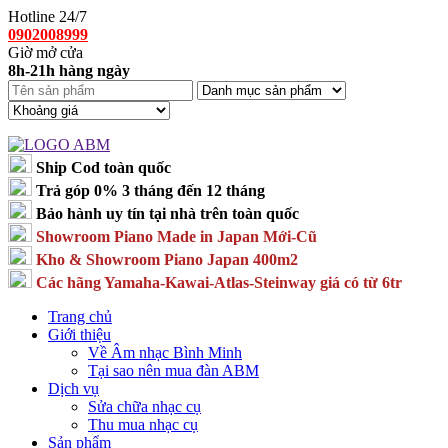
Hotline 24/7
0902008999
Giờ mở cửa
8h-21h hàng ngày
Ship Cod toàn quốc
Trả góp 0% 3 tháng đến 12 tháng
Bảo hành uy tín tại nhà trên toàn quốc
Showroom Piano Made in Japan Mới-Cũ
Kho & Showroom Piano Japan 400m2
Các hãng Yamaha-Kawai-Atlas-Steinway giá có từ 6tr
Trang chủ
Giới thiệu
Về Âm nhạc Bình Minh
Tại sao nên mua đàn ABM
Dịch vụ
Sửa chữa nhạc cụ
Thu mua nhạc cụ
Sản phẩm