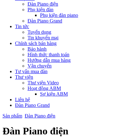
Đàn Piano điện
Phụ kiện đàn
Phụ kiện đàn piano
Đàn Piano Grand
Tin tức
Tuyển dụng
Tin khuyến mại
Chính sách bán hàng
Bảo hành
Hình thức thanh toán
Hướng dẫn mua hàng
Vận chuyển
Tư vấn mua đàn
Thư viện
Thư viện Video
Hoạt động ABM
Sự kiện ABM
Liên hệ
Đàn Piano Grand
Sản phẩm
Đàn Piano điện
Đàn Piano điện