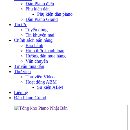
Đàn Piano điện
Phụ kiện đàn
Phụ kiện đàn piano
Đàn Piano Grand
Tin tức
Tuyển dụng
Tin khuyến mại
Chính sách bán hàng
Bảo hành
Hình thức thanh toán
Hướng dẫn mua hàng
Vận chuyển
Tư vấn mua đàn
Thư viện
Thư viện Video
Hoạt động ABM
Sự kiện ABM
Liên hệ
Đàn Piano Grand