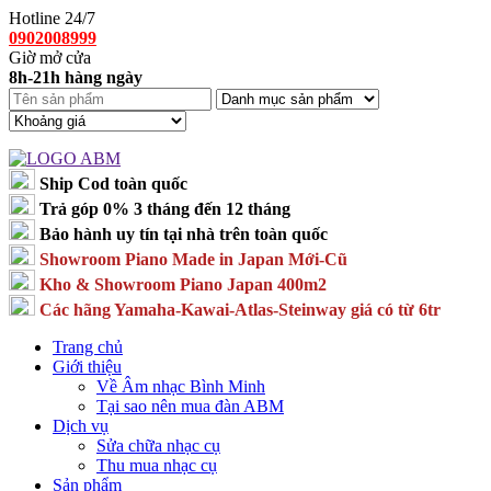
Hotline 24/7
0902008999
Giờ mở cửa
8h-21h hàng ngày
Ship Cod toàn quốc
Trả góp 0% 3 tháng đến 12 tháng
Bảo hành uy tín tại nhà trên toàn quốc
Showroom Piano Made in Japan Mới-Cũ
Kho & Showroom Piano Japan 400m2
Các hãng Yamaha-Kawai-Atlas-Steinway giá có từ 6tr
Trang chủ
Giới thiệu
Về Âm nhạc Bình Minh
Tại sao nên mua đàn ABM
Dịch vụ
Sửa chữa nhạc cụ
Thu mua nhạc cụ
Sản phẩm