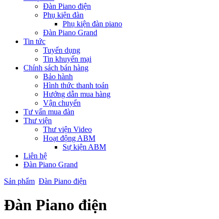
Đàn Piano điện
Phụ kiện đàn
Phụ kiện đàn piano
Đàn Piano Grand
Tin tức
Tuyển dụng
Tin khuyến mại
Chính sách bán hàng
Bảo hành
Hình thức thanh toán
Hướng dẫn mua hàng
Vận chuyển
Tư vấn mua đàn
Thư viện
Thư viện Video
Hoạt động ABM
Sự kiện ABM
Liên hệ
Đàn Piano Grand
Sản phẩm
Đàn Piano điện
Đàn Piano điện