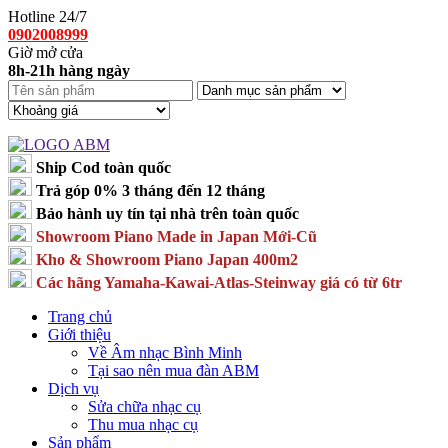
Hotline 24/7
0902008999
Giờ mở cửa
8h-21h hàng ngày
Ship Cod toàn quốc
Trả góp 0% 3 tháng đến 12 tháng
Bảo hành uy tín tại nhà trên toàn quốc
Showroom Piano Made in Japan Mới-Cũ
Kho & Showroom Piano Japan 400m2
Các hãng Yamaha-Kawai-Atlas-Steinway giá có từ 6tr
Trang chủ
Giới thiệu
Về Âm nhạc Bình Minh
Tại sao nên mua đàn ABM
Dịch vụ
Sửa chữa nhạc cụ
Thu mua nhạc cụ
Sản phẩm