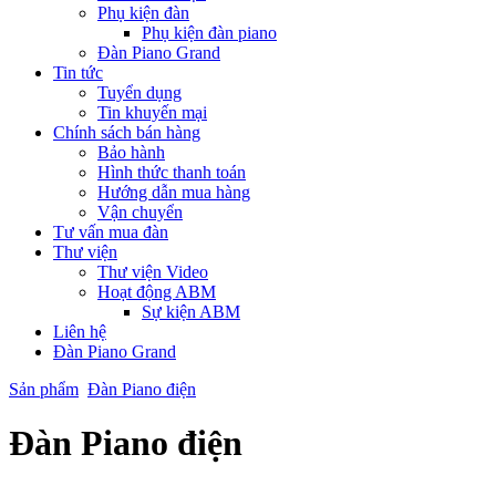
Phụ kiện đàn
Phụ kiện đàn piano
Đàn Piano Grand
Tin tức
Tuyển dụng
Tin khuyến mại
Chính sách bán hàng
Bảo hành
Hình thức thanh toán
Hướng dẫn mua hàng
Vận chuyển
Tư vấn mua đàn
Thư viện
Thư viện Video
Hoạt động ABM
Sự kiện ABM
Liên hệ
Đàn Piano Grand
Sản phẩm
Đàn Piano điện
Đàn Piano điện