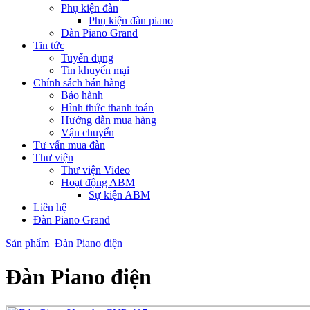
Phụ kiện đàn
Phụ kiện đàn piano
Đàn Piano Grand
Tin tức
Tuyển dụng
Tin khuyến mại
Chính sách bán hàng
Bảo hành
Hình thức thanh toán
Hướng dẫn mua hàng
Vận chuyển
Tư vấn mua đàn
Thư viện
Thư viện Video
Hoạt động ABM
Sự kiện ABM
Liên hệ
Đàn Piano Grand
Sản phẩm
Đàn Piano điện
Đàn Piano điện