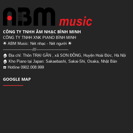
CÔNG TY TNHH ÂM NHẠC BÌNH MINH
CÔNG TY TNHH XNK PIANO BÌNH MINH
🌟 ABM Music: Nét nhạc - Nét người 🌟
-------------------------///--
-------------------------
🏠 Địa chỉ: Thôn TRẠI GẦN , xã SƠN ĐỒNG, Huyện Hoài Đức, Hà Nội
🏠 Kho Piano tại Japan: Sakaebashi, Sakai-Shi, Osaka, Nhật Bản
☎️ Hotline 0902.008.999
GOOGLE MAP