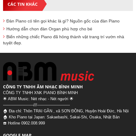
CÁC TIN KHÁC
Đàn Piano có tên gọi khác là gì? Nguồn gốc của đàn Piano
Hướng dẫn chọn đàn Organ phù hợp cho bé
Biến những chiếc Piano đã hỏng thành vật trang trí vườn nhà
tuyệt đẹp.
CÔNG TY TNHH ÂM NHẠC BÌNH MINH
CÔNG TY TNHH XNK PIANO BÌNH MINH
🌟 ABM Music: Nét nhạc - Nét người 🌟
-------------------------///--
-------------------------
🏠 Địa chỉ: Thôn TRẠI GẦN , xã SƠN ĐỒNG, Huyện Hoài Đức, Hà Nội
🏠 Kho Piano tại Japan: Sakaebashi, Sakai-Shi, Osaka, Nhật Bản
☎️ Hotline 0902.008.999
GOOGLE MAP