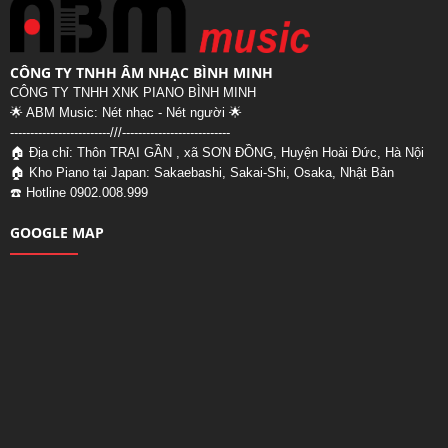
CÔNG TY TNHH ÂM NHẠC BÌNH MINH
CÔNG TY TNHH XNK PIANO BÌNH MINH
🌟 ABM Music: Nét nhạc - Nét người 🌟
-------------------------///--
-------------------------
🏠 Địa chỉ: Thôn TRẠI GẦN , xã SƠN ĐỒNG, Huyện Hoài Đức, Hà Nội
🏠 Kho Piano tại Japan: Sakaebashi, Sakai-Shi, Osaka, Nhật Bản
☎️ Hotline 0902.008.999
GOOGLE MAP