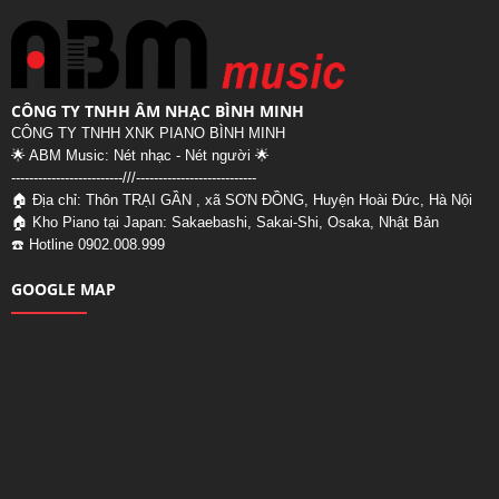
CÔNG TY TNHH ÂM NHẠC BÌNH MINH
CÔNG TY TNHH XNK PIANO BÌNH MINH
🌟 ABM Music: Nét nhạc - Nét người 🌟
-------------------------///--
-------------------------
🏠 Địa chỉ: Thôn TRẠI GẦN , xã SƠN ĐỒNG, Huyện Hoài Đức, Hà Nội
🏠 Kho Piano tại Japan: Sakaebashi, Sakai-Shi, Osaka, Nhật Bản
☎️ Hotline 0902.008.999
GOOGLE MAP