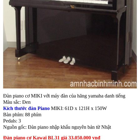
Đàn piano cơ MIKI với máy đàn của hãng yamaha danh tiếng
Màu sắc: Đen
Kích thước đàn Piano
MIKI: 61D x 121H x 150W
Bàn phím: 88 phím
Pedals: 3
Nguồn gốc: Đàn piano nhập khẩu nguyên bản từ Nhật
Đàn piano cơ Kawai BL31 giá 33.050.000 vnđ