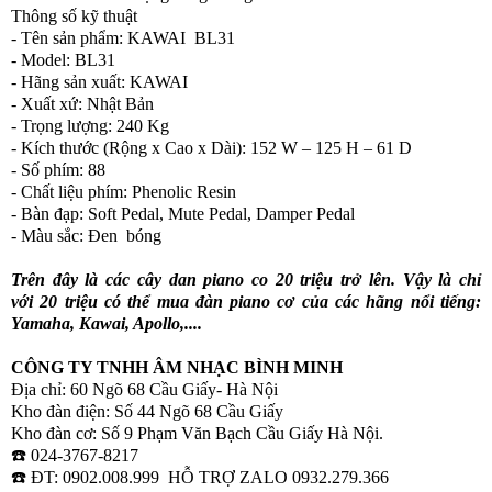
Thông số kỹ thuật
- Tên sản phẩm: KAWAI BL31
- Model: BL31
- Hãng sản xuất: KAWAI
- Xuất xứ: Nhật Bản
- Trọng lượng: 240 Kg
- Kích thước (Rộng x Cao x Dài): 152 W – 125 H – 61 D
- Số phím: 88
- Chất liệu phím: Phenolic Resin
- Bàn đạp: Soft Pedal, Mute Pedal, Damper Pedal
- Màu sắc: Đen bóng
Trên đây là các cây dan piano co 20 triệu trở lên. Vậy là chỉ
với 20 triệu có thể mua đàn piano cơ của các hãng nổi tiếng:
Yamaha, Kawai, Apollo,....
CÔNG TY TNHH ÂM NHẠC BÌNH MINH
Địa chỉ: 60 Ngõ 68 Cầu Giấy- Hà Nội
Kho đàn điện: Số 44 Ngõ 68 Cầu Giấy
Kho đàn cơ: Số 9 Phạm Văn Bạch Cầu Giấy Hà Nội.
☎️ 024-3767-8217
☎️ ĐT: 0902.008.999 HỖ TRỢ ZALO 0932.279.366